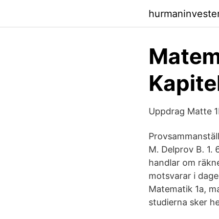
hurmaninveste
Matem
Kapite
Uppdrag Matte 
Provsammanställn
M. Delprov B. 1.
handlar om räkne
motsvarar i dagen
Matematik 1a, m
studierna sker he