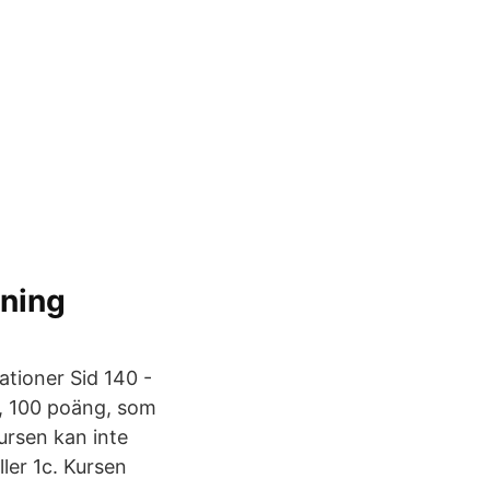
dning
ationer Sid 140 -
a, 100 poäng, som
ursen kan inte
ler 1c. Kursen