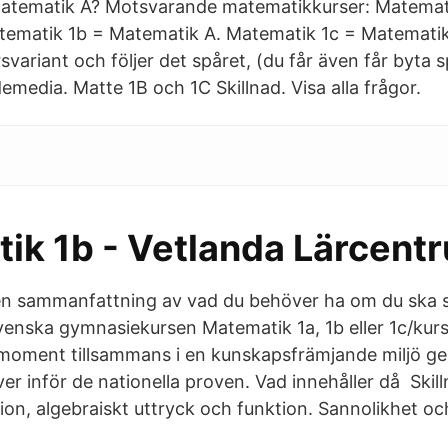
atematik A? Motsvarande matematikkurser: Matemat
ematik 1b = Matematik A. Matematik 1c = Matematik 
svariant och följer det spåret, (du får även får byta 
emedia. Matte 1B och 1C Skillnad. Visa alla frågor.
ik 1b - Vetlanda Lärcent
en sammanfattning av vad du behöver ha om du ska sök
enska gymnasiekursen Matematik 1a, 1b eller 1c/kur
oment tillsammans i en kunskapsfrämjande miljö ger
er inför de nationella proven. Vad innehåller då Skil
n, algebraiskt uttryck och funktion. Sannolikhet och 