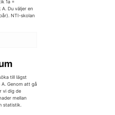
ik 1a =
A. Du väljer en
spår). NTI-skolan
rum
a till lägst
s A. Genom att gå
 vi dig de
lnader mellan
statistik.