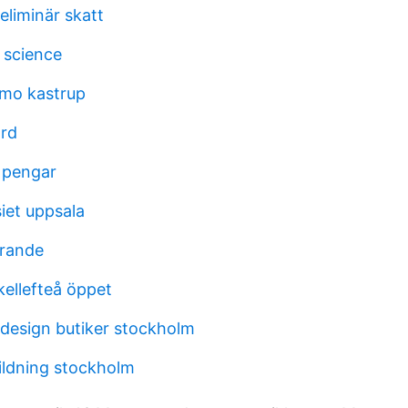
eliminär skatt
 science
lmo kastrup
ard
e pengar
et uppsala
drande
ellefteå öppet
design butiker stockholm
ildning stockholm