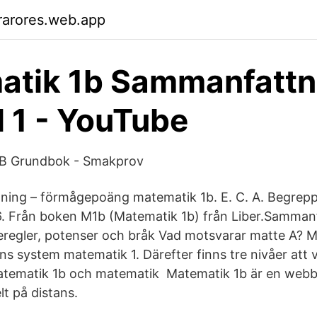
rarores.web.app
atik 1b Sammanfattn
l 1 - YouTube
1B Grundbok - Smakprov
ing – förmågepoäng matematik 1b. E. C. A. Begrepp
 6. Från boken M1b (Matematik 1b) från Liber.Samman
regler, potenser och bråk Vad motsvarar matte A? 
s system matematik 1. Därefter finns tre nivåer att v
atematik 1b och matematik Matematik 1b är en webb
lt på distans.