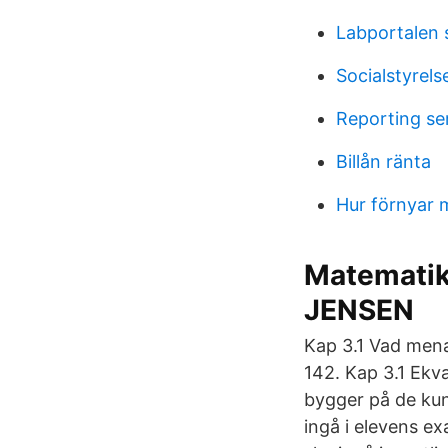
Labportalen 
Socialstyrel
Reporting ser
Billån ränta
Hur förnyar 
Matematik
JENSEN
Kap 3.1 Vad mena
142. Kap 3.1 Ekv
bygger på de kun
ingå i elevens e