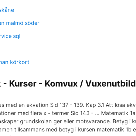
skåne
sen malmö söder
vice sql
man körkort
 - Kurser - Komvux / Vuxenutbil
s med en ekvation Sid 137 - 139. Kap 3.1 Att lösa ekv
ationer med flera x - termer Sid 143 - … Matematik 1
skaper grundskolan ger eller motsvarande. Betyg i k
xamen tillsammans med betyg i kursen matematik 1b el