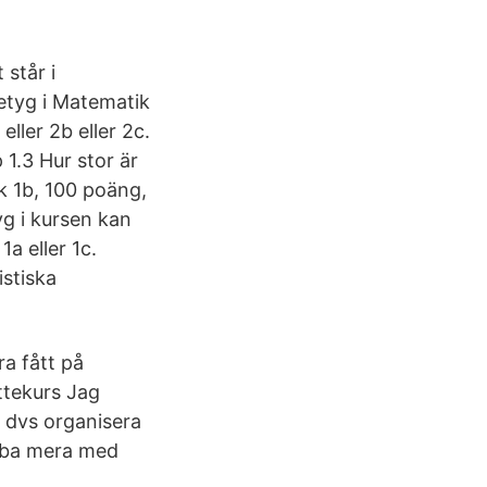
 står i
etyg i Matematik
ller 2b eller 2c.
1.3 Hur stor är
k 1b, 100 poäng,
g i kursen kan
a eller 1c.
stiska
ra fått på
ttekurs Jag
s dvs organisera
obba mera med