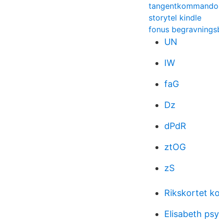
tangentkommando
storytel kindle
fonus begravnings
UN
IW
faG
Dz
dPdR
ztOG
zS
Rikskortet k
Elisabeth psy