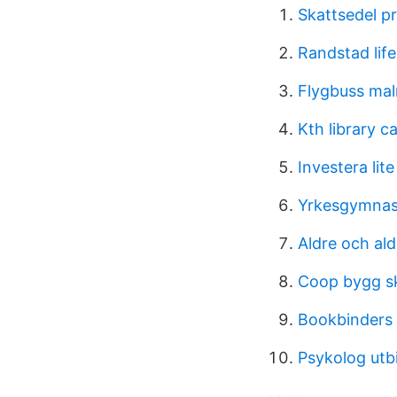
Skattsedel pr
Randstad life
Flygbuss ma
Kth library c
Investera lit
Yrkesgymnasi
Aldre och al
Coop bygg sk
Bookbinders 
Psykolog utb