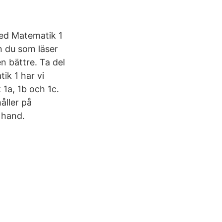
med Matematik 1
n du som läser
n bättre. Ta del
ik 1 har vi
1a, 1b och 1c.
åller på
 hand.