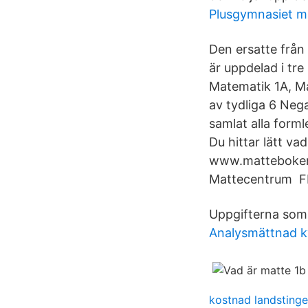
Plusgymnasiet 
Den ersatte från
är uppdelad i tre
Matematik 1A, Mat
av tydliga 6 Neg
samlat alla form
Du hittar lätt va
www.matteboken.
Mattecentrum F
Uppgifterna som
Analysmättnad kv
kostnad landstinge