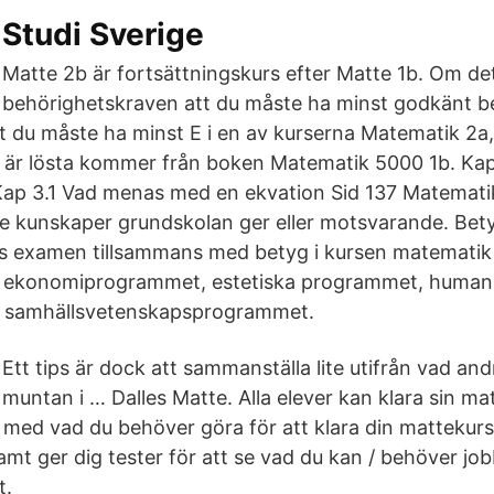
Studi Sverige
Matte 2b är fortsättningskurs efter Matte 1b. Om det
behörighetskraven att du måste ha minst godkänt b
t du måste ha minst E i en av kurserna Matematik 2a, e
är lösta kommer från boken Matematik 5000 1b. Kap 
Kap 3.1 Vad menas med en ekvation Sid 137 Matemati
 kunskaper grundskolan ger eller motsvarande. Bety
ens examen tillsammans med betyg i kursen matematik 1
 i ekonomiprogrammet, estetiska programmet, humani
 samhällsvetenskapsprogrammet.
Ett tips är dock att sammanställa lite utifrån vad and
muntan i … Dalles Matte. Alla elever kan klara sin ma
a med vad du behöver göra för att klara din mattekur
samt ger dig tester för att se vad du kan / behöver j
t.