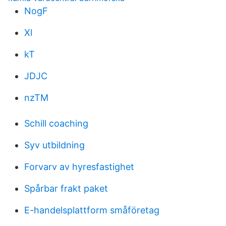
NogF
Xl
kT
JDJC
nzTM
Schill coaching
Syv utbildning
Forvarv av hyresfastighet
Spårbar frakt paket
E-handelsplattform småföretag