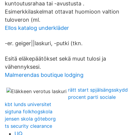
kuntoutusrahaa tai -avustusta .
Esimerkkilaskelmat ottavat huomioon valtion
tuloveron (ml.
Ellos katalog underkläder
-er. geiger||laskuri, -putki (tkn.
Esitä eläkepäätökset sekä muut tulosi ja
vähennyksesi.
Malmerendas boutique lodging
rätt start spjälsängsskydd
procent parti sociale
kbt lunds universitet
sigtuna folkhogskola
jensen skola göteborg
ts security clearance
UQ