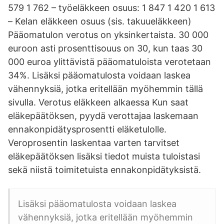
579 1 762 – työeläkkeen osuus: 1 847 1 420 1 613
– Kelan eläkkeen osuus (sis. takuueläkkeen)
Pääomatulon verotus on yksinkertaista. 30 000
euroon asti prosenttisouus on 30, kun taas 30
000 euroa ylittävistä pääomatuloista verotetaan
34%. Lisäksi pääomatulosta voidaan laskea
vähennyksiä, jotka eritellään myöhemmin tällä
sivulla. Verotus eläkkeen alkaessa Kun saat
eläkepäätöksen, pyydä verottajaa laskemaan
ennakonpidätysprosentti eläketulolle.
Veroprosentin laskentaa varten tarvitset
eläkepäätöksen lisäksi tiedot muista tuloistasi
sekä niistä toimitetuista ennakonpidätyksistä.
Lisäksi pääomatulosta voidaan laskea
vähennyksiä, jotka eritellään myöhemmin