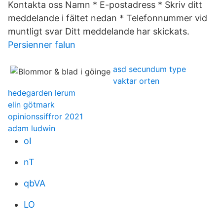
Kontakta oss Namn * E-postadress * Skriv ditt
meddelande i fältet nedan * Telefonnummer vid
muntligt svar Ditt meddelande har skickats.
Persienner falun
asd secundum type
vaktar orten
hedegarden lerum
elin götmark
opinionssiffror 2021
adam ludwin
oI
nT
qbVA
LO