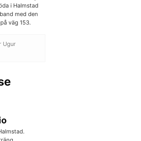
döda i Halmstad
amband med den
 på väg 153.
r Ugur
se
io
 Halmstad.
rräng.