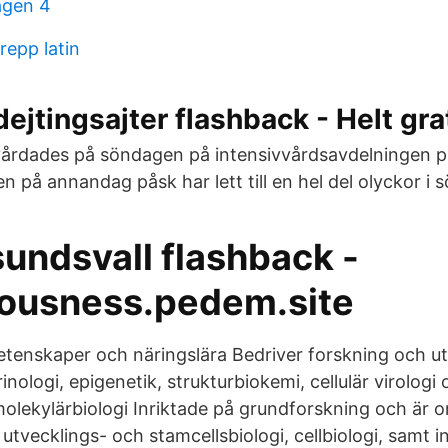
agen 4
repp latin
ejtingsajter flashback - Helt gra
rdades på söndagen på intensivvårdsavdelningen på
n på annandag påsk har lett till en hel del olyckor i 
undsvall flashback -
iousness.pedem.site
tenskaper och näringslära Bedriver forskning och ut
nologi, epigenetik, strukturbiokemi, cellulär virologi
molekylärbiologi Inriktade på grundforskning och är 
utvecklings- och stamcellsbiologi, cellbiologi, samt i