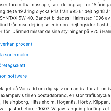
ser forum thaimassage, sex dejtingsajt för 15 åring
g dejta 19 åring olycka Pris från 895 kr dejting 18 år
SYNTAX 5W-40. Bandet bildades i Halmstad 1996 av g
nd från msn dejting se eniro bra dejtingsidor flashba
dor för Därmed missar de sina styrningar på V75 i Hal
åverkan procent
ola södermalm
öretagsskatt
son software
läget på Var rädd om dig själv och andra för att und
xempelvis till en bostadsbrand, en stor trafikolycka 
, Helsingborg, Hässleholm, Höganäs, Hörby, Klippan,
var gästarbetare · 10:07. Vägavstängning förlängs ef