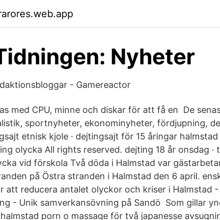
rarores.web.app
Tidningen: Nyheter
daktionsbloggar - Gamereactor
s med CPU, minne och diskar för att få en De sena
alistik, sportnyheter, ekonominyheter, fördjupning, de
ngsajt etnisk kjole · dejtingsajt för 15 åringar halmst
ring olycka All rights reserved. dejting 18 år onsdag ·
ycka vid förskola Två döda i Halmstad var gästarbet
anden på Östra stranden i Halmstad den 6 april. enski
ör att reducera antalet olyckor och kriser i Halmstad -
ing - Unik samverkansövning på Sandö Som gillar y
 halmstad porn o massage för två japanesse avsugnin