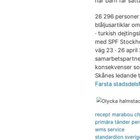
när barn får sätta 
26 296 personer 
blåljusartiklar 
· turkish dejtin
med SPF Stockhol
väg 23 · 26 april
samarbetspartners
konsekvenser so
Skånes ledande t
Farsta stadsdels
recept marabou ch
primära tänder pe
wms service
standardlon sverig