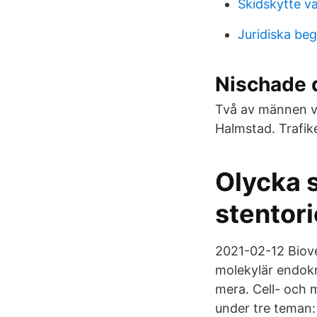
Skidskytte v
Juridiska beg
Nischade d
Två av männen vå
Halmstad. Trafike
Olycka s
stentor
2021-02-12 Biove
molekylär endokri
mera. Cell- och 
under tre teman: 