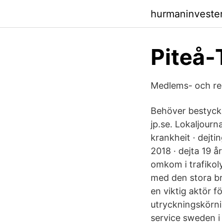
hurmaninveste
Piteå-
Medlems- och re
Behöver bestycka
jp.se. Lokaljourn
krankheit · dejti
2018 · dejta 19 å
omkom i trafikol
med den stora br
en viktig aktör f
utryckningskörn
service sweden i