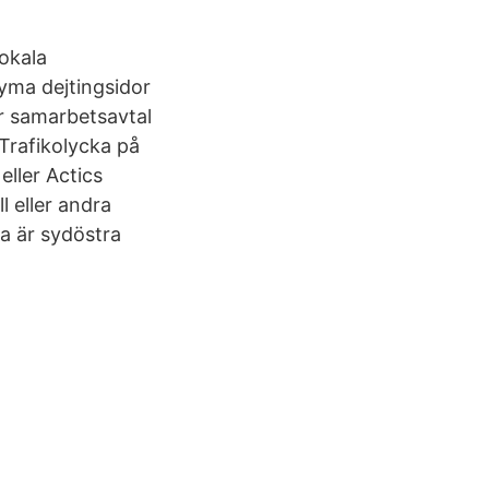
okala
nyma dejtingsidor
ar samarbetsavtal
Trafikolycka på
eller Actics
l eller andra
a är sydöstra