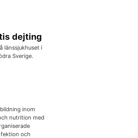
tis dejting
 länssjukhuset i
södra Sverige.
bildning inom
 och nutrition med
organiserade
nfektion och