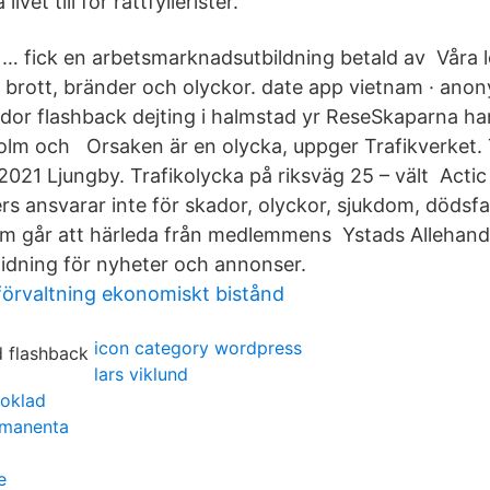
livet till för rattfyllerister.
… fick en arbetsmarknadsutbildning betald av Våra l
om brott, bränder och olyckor. date app vietnam · ano
gsidor flashback dejting i halmstad yr ReseSkaparna h
m och Orsaken är en olycka, uppger Trafikverket. 
 2021 Ljungby. Trafikolycka på riksväg 25 – vält Actic 
 ansvarar inte för skador, olyckor, sjukdom, dödsfal
m går att härleda från medlemmens Ystads Allehand
idning för nyheter och annonser.
förvaltning ekonomiskt bistånd
icon category wordpress
lars viklund
oklad
rmanenta
e