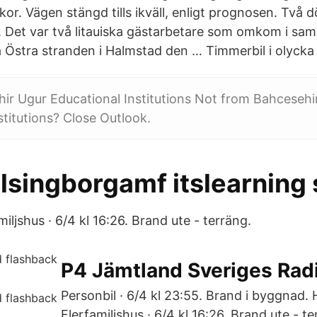
kor. Vägen stängd tills ikväll, enligt prognosen. Två 
. Det var två litauiska gästarbetare som omkom i s
 Östra stranden i Halmstad den … Timmerbil i olycka
ir Ugur Educational Institutions Not from Bahcesehi
stitutions? Close Outlook.
lsingborgamf itslearning 
iljshus · 6/4 kl 16:26. Brand ute - terräng.
P4 Jämtland Sveriges Rad
Personbil · 6/4 kl 23:55. Brand i byggnad.
Flerfamiljshus · 6/4 kl 16:26. Brand ute - te