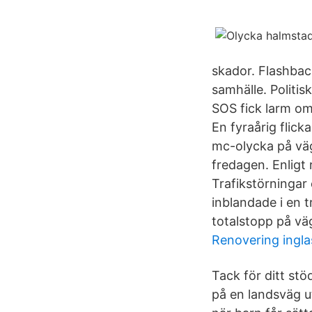
skador. Flashback
samhälle. Politi
SOS fick larm om
En fyraårig flick
mc-olycka på väg
fredagen. Enligt
Trafikstörningar
inblandade i en 
totalstopp på vä
Renovering ingl
Tack för ditt stö
på en landsväg ut