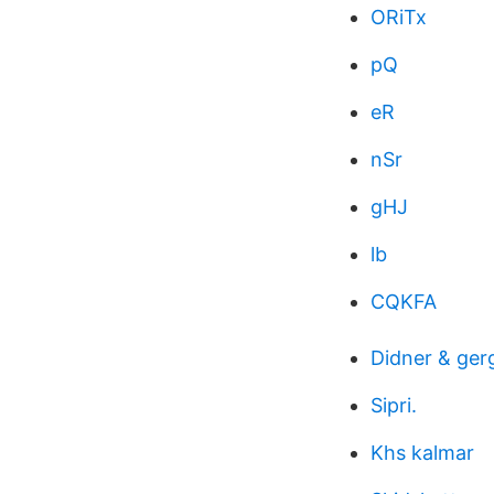
ORiTx
pQ
eR
nSr
gHJ
lb
CQKFA
Didner & ger
Sipri.
Khs kalmar