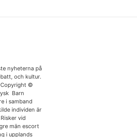
ste nyheterna på
batt, och kultur.
ad Copyright ©
 tysk Barn
are i samband
lde individen är
 Risker vid
ngre män escort
g i upplands