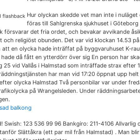
Hur olyckan skedde vet man inte i nuläget 
föras till Sahlgrenska sjukhuset i Göteborg
 försvarar det fria ordet, och bevakar avvikande åsik
skt och religiöst obunden. Det var vid klockan 14.53 
 att en olycka hade inträffat på byggvaruhuset K-rau
a hade då fått en ytterdörr över sig En person har ska
 25 vid Vallås i Halmstad som inträffade strax efter 
 räddningstjänsten har man vid 17:20 öppnat upp helt
 efter olycka Halmstad Två personbilar var under fr
trafikolycka på Wrangelsleden. Under räddningsarbete
gen.
asad balkong
d! Swish: 123 536 99 96 Bankgiro: 211-4106 Allvarlig o
anför Slättåkra (ett par mil från Halmstad) . Man bli