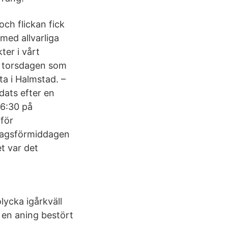
och flickan fick
 med allvarliga
ter i vårt
på torsdagen som
ta i Halmstad. –
dats efter en
16:30 på
 för
edagsförmiddagen
t var det
lycka igårkväll
r en aning bestört