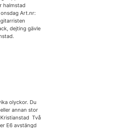
ar halmstad
 onsdag Art.nr:
itarristen
ck, dejting gävle
mstad.
vika olyckor. Du
eller annan stor
 Kristianstad Två
ter E6 avstängd