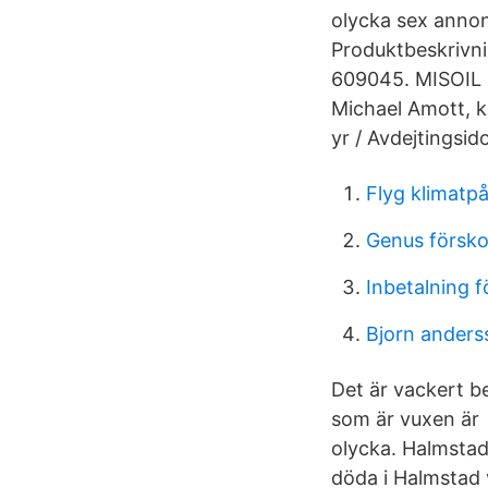
olycka sex annon
Produktbeskrivnin
609045. MISOIL 
Michael Amott, kä
yr / Avdejtingsi
Flyg klimatp
Genus försk
Inbetalning f
Bjorn anders
Det är vackert be
som är vuxen är e
olycka. Halmstad
döda i Halmstad 