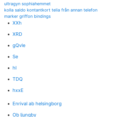
ultragyn sophiahemmet
kolla saldo kontantkort telia från annan telefon
marker griffon bindings
XXh
XRD
gQvle
Se
hI
TDQ
hxxE
Enrival ab helsingborg
Ob ljungby