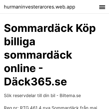
hurmaninvesterarores.web.app
Sommardäck Köp
billiga
sommardäck
online -
Däck365.se
Sök reservdelar till din bil - Biltema.se
Reg.nr: RTG 461 4 nya Sommardäck från maj