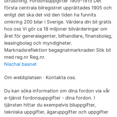
utrustning. Fordonsuppgifter 1905-1915 Det
första centrala bilregistret upprättades 1905 och
enligt det ska det vid den tiden ha funnits
omkring 200 bilar i Sverige. Värdera din bil gratis
hos oss Vi gör ca 18 miljoner bil­värderingar om
året för general­agenter, bil­handlare, finans­bolag,
leasing­bolag och myndig­heter.
Marknadsreflektion begagnatmarknaden Sök bil
med reg.nr Reg.nr.
Nischal basnet
Om webbplatsen · Kontakta oss.
Du kan söka information om dina fordon via vår
e-tjänst fordonsuppgifter - dina fordon. I
tjänsten hittar du exempelvis biluppgifter,
tekniska uppgifter, ägaruppgifter och uppgifter