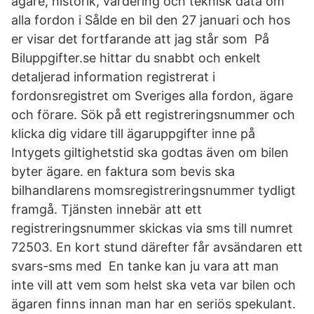
ägare, historik, värdering och teknisk data om
alla fordon i Sålde en bil den 27 januari och hos
er visar det fortfarande att jag står som På
Biluppgifter.se hittar du snabbt och enkelt
detaljerad information registrerat i
fordonsregistret om Sveriges alla fordon, ägare
och förare. Sök på ett registreringsnummer och
klicka dig vidare till ägaruppgifter inne på
Intygets giltighetstid ska godtas även om bilen
byter ägare. en faktura som bevis ska
bilhandlarens momsregistreringsnummer tydligt
framgå. Tjänsten innebär att ett
registreringsnummer skickas via sms till numret
72503. En kort stund därefter får avsändaren ett
svars-sms med En tanke kan ju vara att man
inte vill att vem som helst ska veta var bilen och
ägaren finns innan man har en seriös spekulant.