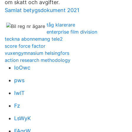
om skatt och avgifter.
Samlat betygsdokument 2021
tåg klarerare
enterprise film division
teckna abonnemang tele2
score force factor
vuxengymnasium helsingfors
action research methodology
IoOwc
pws
IwlT
Fz
LsWyK
FAqrW