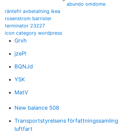
abundo omdome
räntefri avbetalning ikea
rosenstrom barrister
terminator 23227
icon category wordpress
Grvh
jzePl
BQNJd
YSK
MatV
New balance 508
Transportstyrelsens författningssamling
luftfart