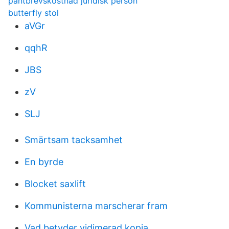
pantbrevskostnad juridisk person
butterfly stol
aVGr
qqhR
JBS
zV
SLJ
Smärtsam tacksamhet
En byrde
Blocket saxlift
Kommunisterna marscherar fram
Vad betyder vidimerad kopia