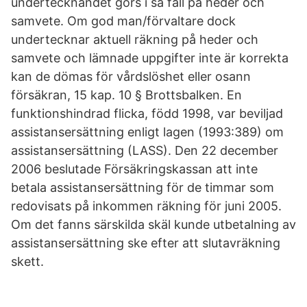
undertecknandet görs i så fall på heder och
samvete. Om god man/förvaltare dock
undertecknar aktuell räkning på heder och
samvete och lämnade uppgifter inte är korrekta
kan de dömas för vårdslöshet eller osann
försäkran, 15 kap. 10 § Brottsbalken. En
funktionshindrad flicka, född 1998, var beviljad
assistansersättning enligt lagen (1993:389) om
assistansersättning (LASS). Den 22 december
2006 beslutade Försäkringskassan att inte
betala assistansersättning för de timmar som
redovisats på inkommen räkning för juni 2005.
Om det fanns särskilda skäl kunde utbetalning av
assistansersättning ske efter att slutavräkning
skett.