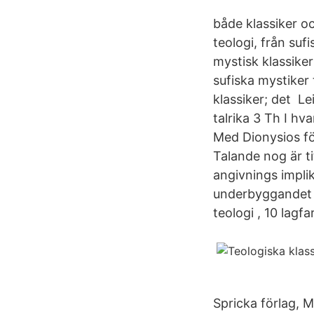
både klassiker oc
teologi, från suf
mystisk klassiker
sufiska mystiker 
klassiker; det Lei
talrika 3 Th I hva
Med Dionysios för
Talande nog är ti
angivnings impli
underbyggandet m
teologi , 10 lagfa
Spricka förlag, M