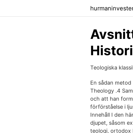
hurmaninveste
Avsnit
Histor
Teologiska klass
En sådan metod h
Theology .4 Samma
och att han formu
förförståelse i 
Innehåll I den hä
djupet, såsom exe
teologi, ortodo