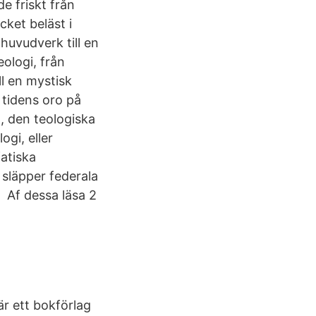
e friskt från
cket beläst i
 huvudverk till en
eologi, från
ll en mystisk
t tidens oro på
t , den teologiska
gi, eller
fatiska
släpper federala
 Af dessa läsa 2
är ett bokförlag