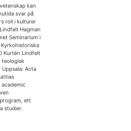
nsvetenskap kan
nutida svar på
 roll i kulturer
0 Lindfelt Hagman
met Seminarium i
 Kyrkohistoriska
0 Kurtén Lindfelt
v teologisk
. Uppsala: Acta
attias
of academic
även
tprogram, ett
 studier.