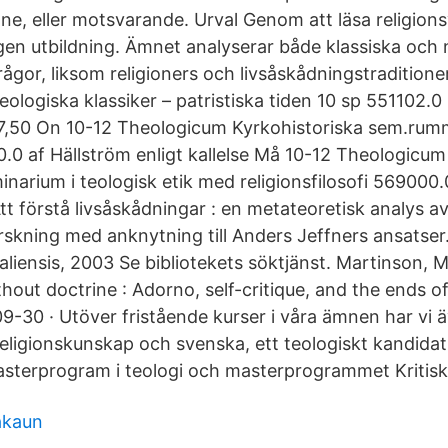
ämne, eller motsvarande. Urval Genom att läsa religio
gen utbildning. Ämnet analyserar både klassiska och 
ågor, liksom religioners och livsåskådningstraditioners
eologiska klassiker – patristiska tiden 10 sp 551102.
47,50 On 10-12 Theologicum Kyrkohistoriska sem.rum
0 af Hällström enligt kallelse Må 10-12 Theologicum
arium i teologisk etik med religionsfilosofi 569000.
Att förstå livsåskådningar : en metateoretisk analys a
rskning med anknytning till Anders Jeffners ansatser
aliensis, 2003 Se bibliotekets söktjänst. Martinson, M
hout doctrine : Adorno, self-critique, and the ends 
9-30 · Utöver fristående kurser i våra ämnen har vi 
 religionskunskap och svenska, ett teologiskt kandida
masterprogram i teologi och masterprogrammet Kritiska
akaun