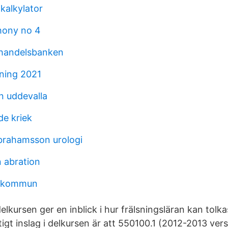
 kalkylator
hony no 4
 handelsbanken
ning 2021
 uddevalla
e kriek
brahamsson urologi
 abration
o kommun
elkursen ger en inblick i hur frälsningsläran kan tol
iktigt inslag i delkursen är att 550100.1 (2012-2013 ver