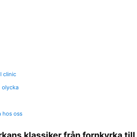
 clinic
l olycka
a hos oss
kans klassiker från fornkyrka til