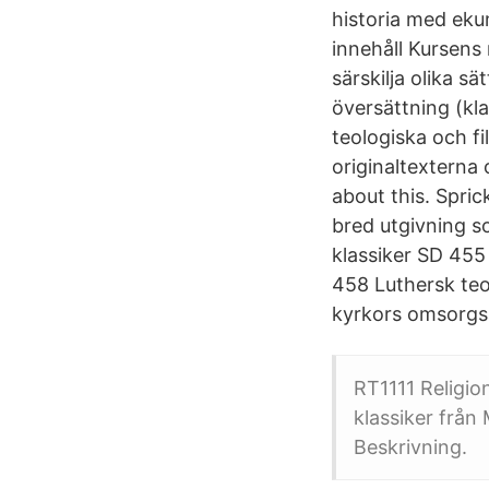
historia med eku
innehåll Kursens 
särskilja olika s
översättning (kla
teologiska och fil
originaltexterna 
about this. Spric
bred utgivning s
klassiker SD 455
458 Luthersk teol
kyrkors omsorgs
RT1111 Religio
klassiker från
Beskrivning.