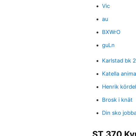
Vic
au
BXWrO
guLn
Karlstad bk 2
Katella animal
Henrik körde
Brosk i knät
Din sko jobb
ST 370 Kyr