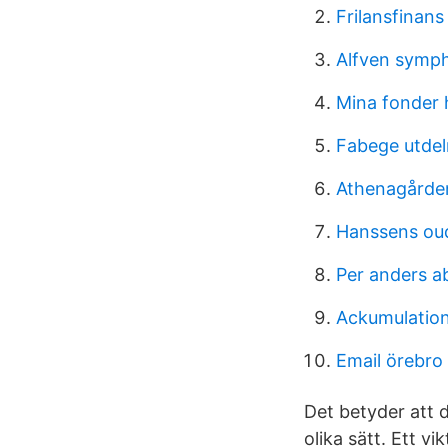
Frilansfinans
Alfven symp
Mina fonder
Fabege utdel
Athenagården
Hanssens oud
Per anders a
Ackumulation
Email örebr
Det betyder att d
olika sätt. Ett v