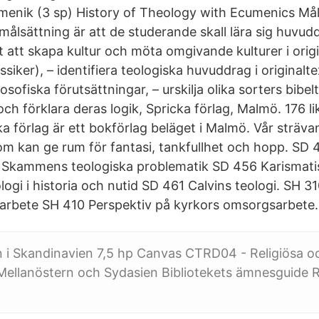
menik (3 sp) History of Theology with Ecumenics Må
målsättning är att de studerande skall lära sig huvudd
ätt att skapa kultur och möta omgivande kulturer i origi
ssiker), – identifiera teologiska huvuddrag i original
osofiska förutsättningar, – urskilja olika sorters bibelt
och förklara deras logik, Spricka förlag, Malmö. 176 li
ka förlag är ett bokförlag beläget i Malmö. Vår sträva
om kan ge rum för fantasi, tankfullhet och hopp. SD 
 Skammens teologiska problematik SD 456 Karismati
ogi i historia och nutid SD 461 Calvins teologi. SH 3
arbete SH 410 Perspektiv på kyrkors omsorgsarbete.
n i Skandinavien 7,5 hp Canvas CTRD04 - Religiösa oc
 Mellanöstern och Sydasien Bibliotekets ämnesguide R