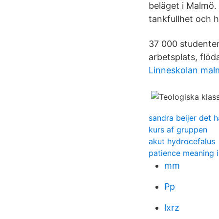
beläget i Malmö. 
tankfullhet och h
37 000 studenter
arbetsplats, flöd
Linneskolan mal
sandra beijer det 
kurs af gruppen
akut hydrocefalus
patience meaning i
mm
Pp
lxrz