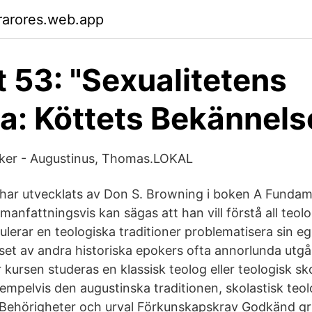
rarores.web.app
t 53: "Sexualitetens
ia: Köttets Bekännels
iker - Augustinus, Thomas.LOKAL
ar utvecklats av Don S. Browning i boken A Fundame
nfattningsvis kan sägas att han vill förstå all teol
lerar en teologiska traditioner problematisera sin eg
ljuset av andra historiska epokers ofta annorlunda ut
r kursen studeras en klassisk teolog eller teologisk sk
mpelvis den augustinska traditionen, skolastisk teolo
x Behörigheter och urval Förkunskapskrav Godkänd g