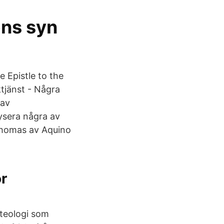
ns syn
 Epistle to the
tjänst - Några
 av
lysera några av
 Thomas av Aquino
or
 teologi som