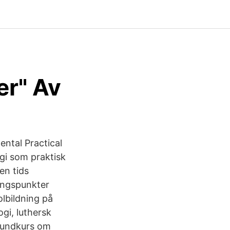
er" Av
ntal Practical
ogi som praktisk
en tids
gångspunkter
olbildning på
gi, luthersk
rundkurs om