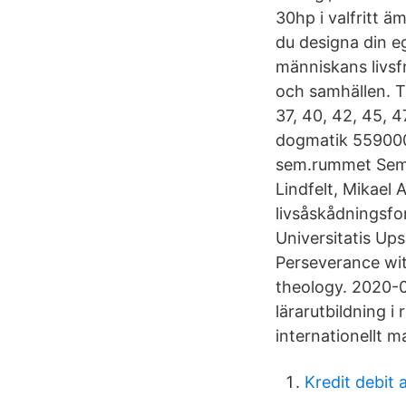
30hp i valfritt 
du designa din e
människans livsfr
och samhällen. T
37, 40, 42, 45, 
dogmatik 559000.
sem.rummet Semin
Lindfelt, Mikael 
livsåskådningsfo
Universitatis Ups
Perseverance wit
theology. 2020-0
lärarutbildning i
internationellt 
Kredit debit 