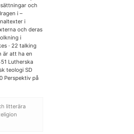
lsättningar och
ragen i –
naltexter i
texterna och deras
olkning i
kes · 22 talking
n är att ha en
451 Lutherska
sk teologi SD
10 Perspektiv på
h litterära
eligion